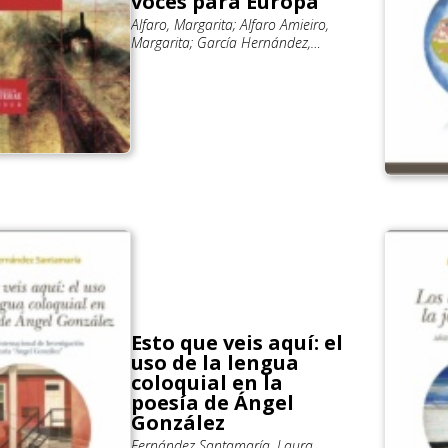
voces para Europa
Alfaro, Margarita; Alfaro Amieiro,
Margarita; García Hernández,
Yolanda; Mangada Cañas, Beatriz;
Pérez López, Ana; Ruiz Sánchez,
Ana
Esto que veis aquí: el
uso de la lengua
coloquial en la
poesía de Ángel
González
Fernández Santamaría, Laura