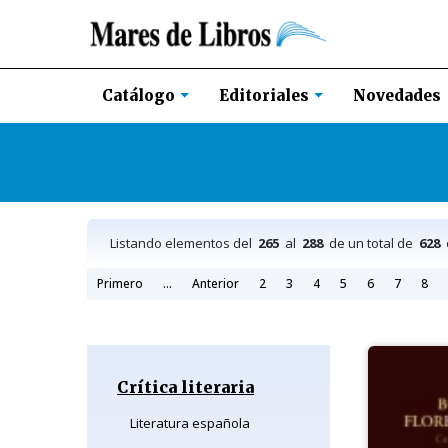
Novedades
Catálogo
Editoriales
Listando elementos del
265
al
288
de un total de
628
e
Primero
...
Anterior
2
3
4
5
6
7
8
Crítica literaria
Literatura española