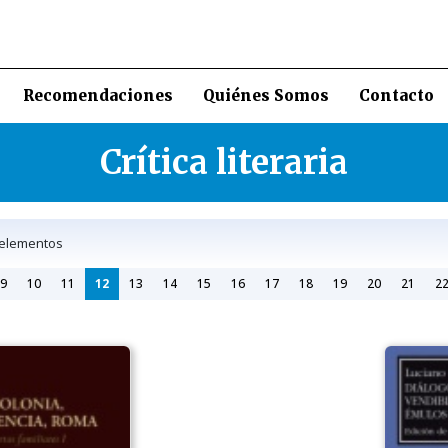
Recomendaciones
Quiénes Somos
Contacto
Crítica literaria
lementos
9
10
11
12
13
14
15
16
17
18
19
20
21
2