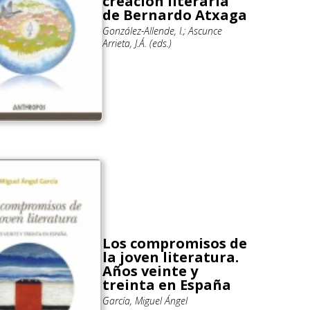
creación literaria
de Bernardo Atxaga
González-Allende, I.; Ascunce
Arrieta, J.Á. (eds.)
Los compromisos de
la joven literatura.
Años veinte y
treinta en España
García, Miguel Ángel