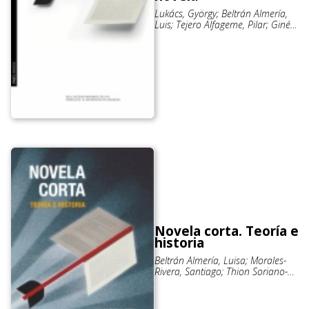
Lukács, György; Beltrán Almería,
Luis; Tejero Alfageme, Pilar; Ginés
Orta, Carlos
Novela corta. Teoría e
historia
Beltrán Almería, Luisa; Morales-
Rivera, Santiago; Thion Soriano-
Mollá, Dolores