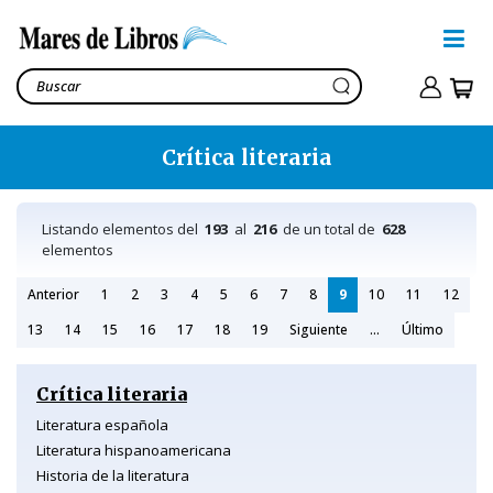
Crítica literaria
Listando elementos del
193
al
216
de un total de
628
elementos
Anterior
1
2
3
4
5
6
7
8
9
10
11
12
13
14
15
16
17
18
19
Siguiente
...
Último
Crítica literaria
Literatura española
Literatura hispanoamericana
Historia de la literatura